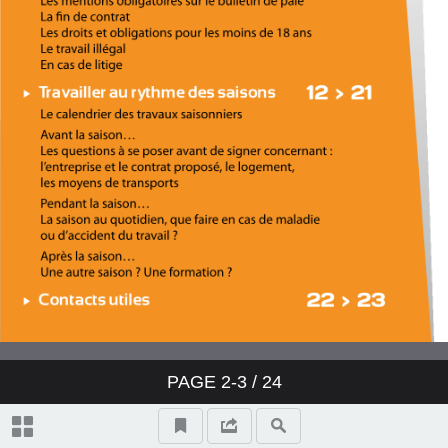
PAGE
2-3
/ 24