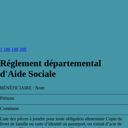
1
186
188
288
Réglement départemental
d'Aide Sociale
BÉNÉFICIAIRE : Nom
................................................................................................................
Prénom
................................................................................................................
Commune
................................................................................................................
Liste des pièces à joindre pour toute obligation alimentaire Copie du
livret de famille ou carte d’identité ou passeport, ou extrait d’acte de