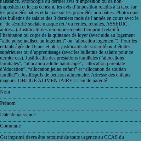
naissance. Photocopie du dernier avis d’imposition ou de non-
imposition et le cas échéant, les avis d’imposition relatifs à la taxe sur
les propriétés bâties et la taxe sur les propriétés non bâties. Photocopie
des bulletins de salaire des 3 derniers mois de l’année en cours avec le
n° de sécurité sociale masqué (et / ou rentes, retraites, ASSEDIC,
autres...). Justificatif des remboursements d’emprunt relatif à
l’habitation ou copie de la quittance de loyer (avec aide au logement
“aide personnalisée au logement” ou “allocation logement”). Pour les
enfants âgés de 16 ans et plus, justificatifs de scolarité ou d’études
supérieures ou d’apprentissage (avec les bulletins de salaire pour ce
dernier cas). Justificatifs des prestations familiales (“allocations
familiales”, “allocation adulte handicapé”, “allocation parentale
d’éducation”, “allocation jeune enfant” et “allocation de soutien
familial”). Justificatifs de pension alimentaire. Adresse des enfants
majeurs. OBLIGÉ ALIMENTAIRE : Lien de parenté
................................................................................................................
Nom
................................................................................................................
Prénom
................................................................................................................
Date de naissance
................................................................................................................
Commune
................................................................................................................
Cet imprimé devra être retourné de toute urgence au CCAS du